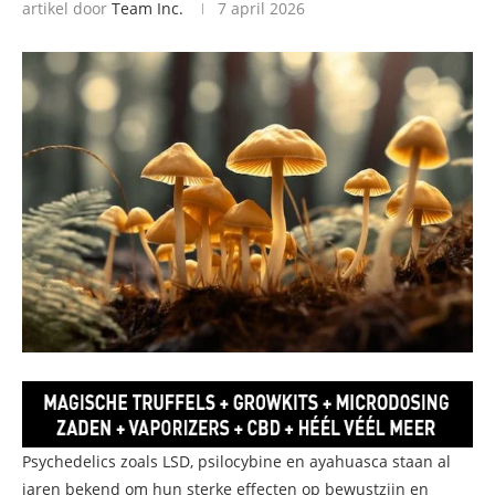
artikel door
Team Inc.
7 april 2026
Psychedelics zoals LSD, psilocybine en ayahuasca staan al
jaren bekend om hun sterke effecten op bewustzijn en