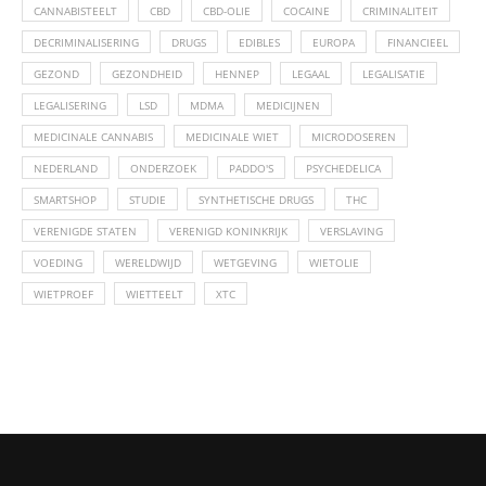
CANNABISTEELT
CBD
CBD-OLIE
COCAINE
CRIMINALITEIT
DECRIMINALISERING
DRUGS
EDIBLES
EUROPA
FINANCIEEL
GEZOND
GEZONDHEID
HENNEP
LEGAAL
LEGALISATIE
LEGALISERING
LSD
MDMA
MEDICIJNEN
MEDICINALE CANNABIS
MEDICINALE WIET
MICRODOSEREN
NEDERLAND
ONDERZOEK
PADDO'S
PSYCHEDELICA
SMARTSHOP
STUDIE
SYNTHETISCHE DRUGS
THC
VERENIGDE STATEN
VERENIGD KONINKRIJK
VERSLAVING
VOEDING
WERELDWIJD
WETGEVING
WIETOLIE
WIETPROEF
WIETTEELT
XTC