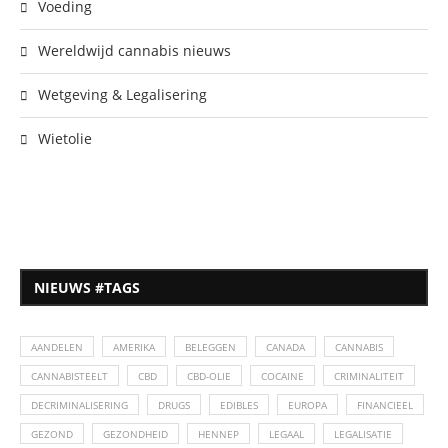
Voeding
Wereldwijd cannabis nieuws
Wetgeving & Legalisering
Wietolie
NIEUWS #TAGS
AANDELEN
AMERIKA
BELEGGEN
CANADA
CANNABIS
CANNABISTEELT
CBD
CBD-OLIE
COCAINE
CRIMINALITEIT
DECRIMINALISERING
DRUGS
EDIBLES
EUROPA
FINANCIEEL
GEZOND
GEZONDHEID
HENNEP
LEGAAL
LEGALISATIE