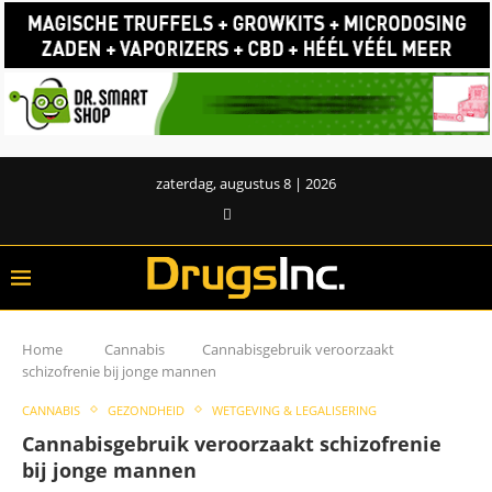
zaterdag, augustus 8 | 2026
Home
Cannabis
Cannabisgebruik veroorzaakt
schizofrenie bij jonge mannen
CANNABIS
GEZONDHEID
WETGEVING & LEGALISERING
Cannabisgebruik veroorzaakt schizofrenie
bij jonge mannen