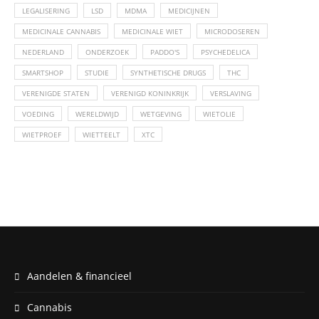
LEGALISERING
LSD
MDMA
MEDICIJNEN
MEDICINALE CANNABIS
MEDICINALE WIET
MICRODOSEREN
NEDERLAND
ONDERZOEK
PADDO'S
PSYCHEDELICA
SMARTSHOP
STUDIE
SYNTHETISCHE DRUGS
THC
VERENIGDE STATEN
VERENIGD KONINKRIJK
VERSLAVING
VOEDING
WERELDWIJD
WETGEVING
WIETOLIE
WIETPROEF
WIETTEELT
XTC
Aandelen & financieel
Cannabis