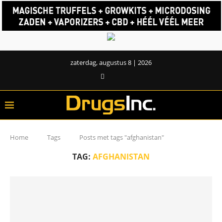
zaterdag, augustus 8 | 2026
Home
Tags
Posts met tags "afghanistan"
TAG:
AFGHANISTAN