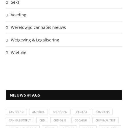
Seks
Voeding
Wereldwijd cannabis nieuws
Wetgeving & Legalisering
Wietolie
NIEUWS #TAGS
AANDELEN
AMERIKA
BELEGGEN
CANADA
CANNABIS
CANNABISTEELT
CBD
CBD-OLIE
COCAINE
CRIMINALITEIT