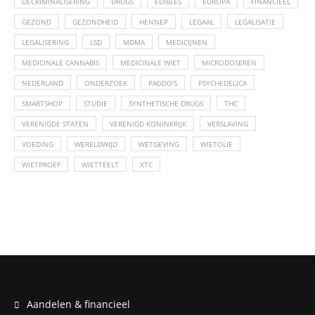
DECRIMINALISERING
DRUGS
EDIBLES
EUROPA
FINANCIEEL
GEZOND
GEZONDHEID
HENNEP
LEGAAL
LEGALISATIE
LEGALISERING
LSD
MDMA
MEDICIJNEN
MEDICINALE CANNABIS
MEDICINALE WIET
MICRODOSEREN
NEDERLAND
ONDERZOEK
PADDO'S
PSYCHEDELICA
SMARTSHOP
STUDIE
SYNTHETISCHE DRUGS
THC
VERENIGDE STATEN
VERENIGD KONINKRIJK
VERSLAVING
VOEDING
WERELDWIJD
WETGEVING
WIETOLIE
WIETPROEF
WIETTEELT
XTC
Aandelen & financieel