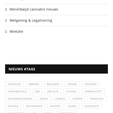
Wereldwijd cannabis nieuws
Wetgeving & Legalisering
Wietolie
NIEUWS #TAGS
AANDELEN
AMERIKA
BELEGGEN
CANADA
CANNABIS
CANNABISTEELT
CBD
CBD-OLIE
COCAINE
CRIMINALITEIT
DECRIMINALISERING
DRUGS
EDIBLES
EUROPA
FINANCIEEL
GEZOND
GEZONDHEID
HENNEP
LEGAAL
LEGALISATIE