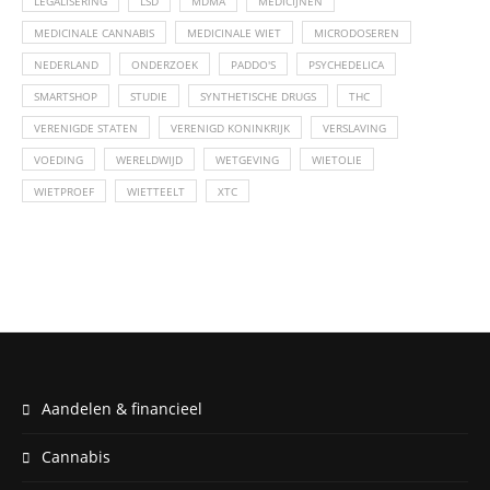
LEGALISERING
LSD
MDMA
MEDICIJNEN
MEDICINALE CANNABIS
MEDICINALE WIET
MICRODOSEREN
NEDERLAND
ONDERZOEK
PADDO'S
PSYCHEDELICA
SMARTSHOP
STUDIE
SYNTHETISCHE DRUGS
THC
VERENIGDE STATEN
VERENIGD KONINKRIJK
VERSLAVING
VOEDING
WERELDWIJD
WETGEVING
WIETOLIE
WIETPROEF
WIETTEELT
XTC
Aandelen & financieel
Cannabis