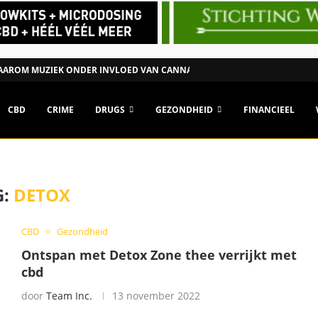
AROM MUZIEK ONDER INVLOED VAN CANNABIS ANDERS KAN...
CBD
CRIME
DRUGS
GEZONDHEID
FINANCIEEL
G:
DETOX
CBD
Gezondheid
Ontspan met Detox Zone thee verrijkt met
cbd
door
Team Inc.
13 november 2022