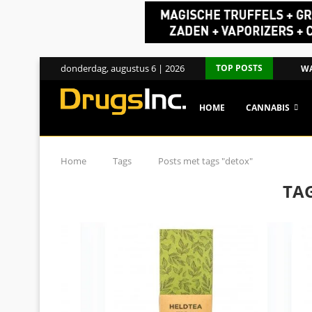
donderdag, augustus 6 | 2026
TOP POSTS
WA
HOME
CANNABIS
Home
Tags
Posts met tags "detox"
TA