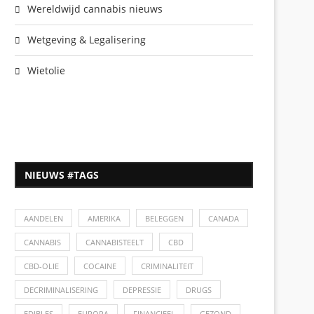
Wereldwijd cannabis nieuws
Wetgeving & Legalisering
Wietolie
NIEUWS #TAGS
AANDELEN
AMERIKA
BELEGGEN
CANADA
CANNABIS
CANNABISTEELT
CBD
CBD-OLIE
COCAINE
CRIMINALITEIT
DECRIMINALISERING
DEPRESSIE
DRUGS
EDIBLES
EUROPA
FINANCIEEL
GEZOND