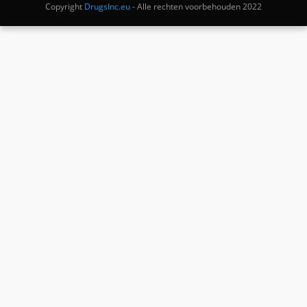
Copyright
DrugsInc.eu
- Alle rechten voorbehouden 2022