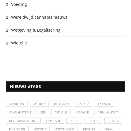
Voeding
Wereldwijd cannabis nieuws
Wetgeving & Legalisering
Wietolie
NIEUWS #TAGS
AANDELEN
AMERIKA
BELEGGEN
CANADA
CANNABIS
CANNABISTEELT
CBD
CBD-OLIE
COCAINE
CRIMINALITEIT
DECRIMINALISERING
DEPRESSIE
DRUGS
EDIBLES
EUROPA
FINANCIEEL
GEZOND
GEZONDHEID
HENNEP
LEGAAL