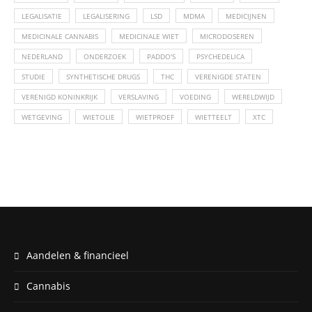
LEGALISATIE
LEGALISERING
LSD
MDMA
MEDICIJNEN
MEDICINALE CANNABIS
MEDICINALE WIET
MICRODOSEREN
NEDERLAND
ONDERZOEK
PADDO'S
PSYCHEDELICA
STUDIE
SYNTHETISCHE DRUGS
THC
VERENIGDE STATEN
VERENIGD KONINKRIJK
VERSLAVING
VOEDING
WERELDWIJD
WETGEVING
WIETOLIE
WIETPROEF
WIETTEELT
XTC
Aandelen & financieel
Cannabis