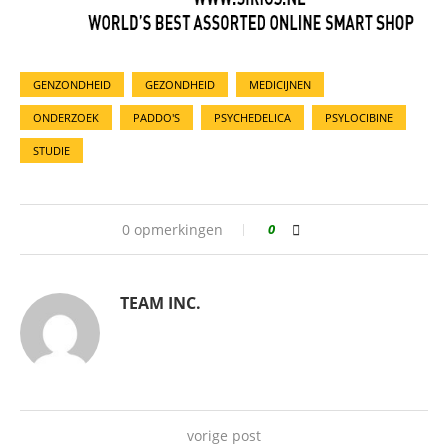
GENZONDHEID
GEZONDHEID
MEDICIJNEN
ONDERZOEK
PADDO'S
PSYCHEDELICA
PSYLOCIBINE
STUDIE
0 opmerkingen
0
TEAM INC.
vorige post