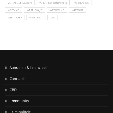
VERENIGDE STATEN
VERENIGD KONINKRIJK
VERSLAVING
VOEDING
WERELDWIJD
WETGEVING
WIETOLIE
WIETPROEF
WIETTEELT
XTC
Aandelen & financieel
Cannabis
CBD
Community
Criminaliteit