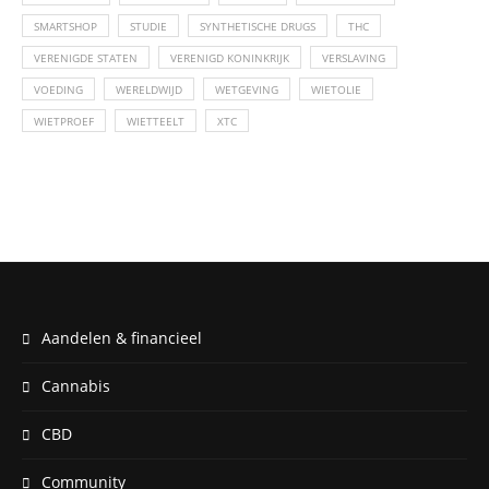
SMARTSHOP
STUDIE
SYNTHETISCHE DRUGS
THC
VERENIGDE STATEN
VERENIGD KONINKRIJK
VERSLAVING
VOEDING
WERELDWIJD
WETGEVING
WIETOLIE
WIETPROEF
WIETTEELT
XTC
Aandelen & financieel
Cannabis
CBD
Community