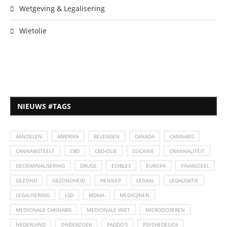
Wetgeving & Legalisering
Wietolie
NIEUWS #TAGS
AANDELEN
AMERIKA
BELEGGEN
CANADA
CANNABIS
CANNABISTEELT
CBD
CBD-OLIE
COCAINE
CRIMINALITEIT
DECRIMINALISERING
DRUGS
EDIBLES
EUROPA
FINANCIEEL
GEZOND
GEZONDHEID
HENNEP
LEGAAL
LEGALISATIE
LEGALISERING
LSD
MDMA
MEDICIJNEN
MEDICINALE CANNABIS
MEDICINALE WIET
MICRODOSEREN
NEDERLAND
ONDERZOEK
PADDO'S
PSYCHEDELICA