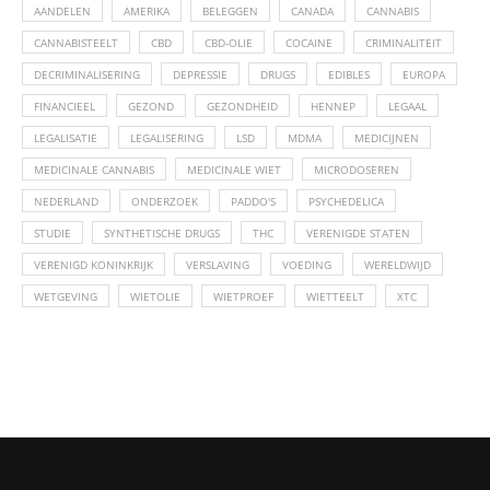
AANDELEN
AMERIKA
BELEGGEN
CANADA
CANNABIS
CANNABISTEELT
CBD
CBD-OLIE
COCAINE
CRIMINALITEIT
DECRIMINALISERING
DEPRESSIE
DRUGS
EDIBLES
EUROPA
FINANCIEEL
GEZOND
GEZONDHEID
HENNEP
LEGAAL
LEGALISATIE
LEGALISERING
LSD
MDMA
MEDICIJNEN
MEDICINALE CANNABIS
MEDICINALE WIET
MICRODOSEREN
NEDERLAND
ONDERZOEK
PADDO'S
PSYCHEDELICA
STUDIE
SYNTHETISCHE DRUGS
THC
VERENIGDE STATEN
VERENIGD KONINKRIJK
VERSLAVING
VOEDING
WERELDWIJD
WETGEVING
WIETOLIE
WIETPROEF
WIETTEELT
XTC