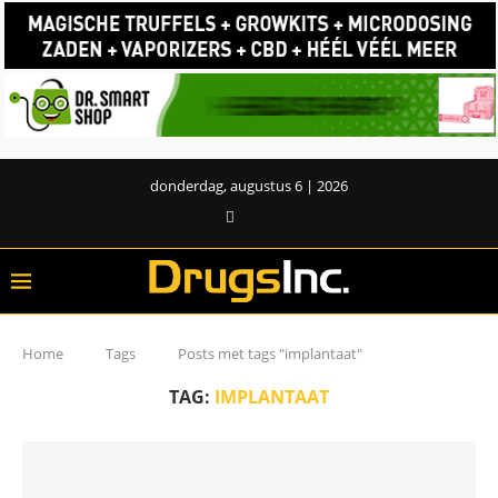
donderdag, augustus 6 | 2026
Home
Tags
Posts met tags "implantaat"
TAG:
IMPLANTAAT