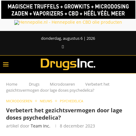
donderdag, augustus 6 | 2026
Home
Drugs
Microdoseren
Verbetert het
gezichtsvermogen door lage doses psychedelica?
MICRODOSEREN
NIEUWS
PSYCHEDELICA
Verbetert het gezichtsvermogen door lage
doses psychedelica?
artikel door
Team Inc.
8 december 2023