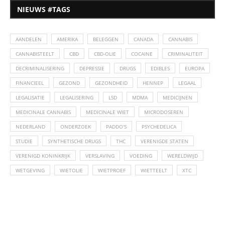
NIEUWS #TAGS
AANDELEN
AMERIKA
BELEGGEN
CANADA
CANNABIS
CANNABISTEELT
CBD
CBD-OLIE
COCAINE
CRIMINALITEIT
DECRIMINALISERING
DEPRESSIE
DRUGS
EDIBLES
EUROPA
FINANCIEEL
GEZOND
GEZONDHEID
HENNEP
LEGAAL
LEGALISATIE
LEGALISERING
LSD
MDMA
MEDICIJNEN
MEDICINALE CANNABIS
MEDICINALE WIET
MICRODOSEREN
NEDERLAND
ONDERZOEK
PADDO'S
PSYCHEDELICA
STUDIE
SYNTHETISCHE DRUGS
THC
VERENIGDE STATEN
VERENIGD KONINKRIJK
VERSLAVING
VOEDING
WERELDWIJD
WETGEVING
WIETOLIE
WIETPROEF
WIETTEELT
XTC