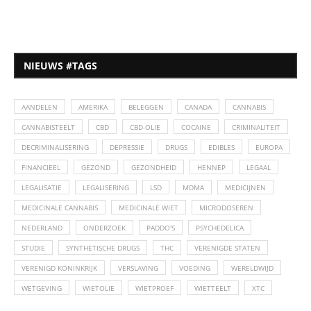
NIEUWS #TAGS
AANDELEN
AMERIKA
BELEGGEN
CANADA
CANNABIS
CANNABISTEELT
CBD
CBD-OLIE
COCAINE
CRIMINALITEIT
DECRIMINALISERING
DEPRESSIE
DRUGS
EDIBLES
EUROPA
FINANCIEEL
GEZOND
GEZONDHEID
HENNEP
LEGAAL
LEGALISATIE
LEGALISERING
LSD
MDMA
MEDICIJNEN
MEDICINALE CANNABIS
MEDICINALE WIET
MICRODOSEREN
NEDERLAND
ONDERZOEK
PADDO'S
PSYCHEDELICA
STUDIE
SYNTHETISCHE DRUGS
THC
VERENIGDE STATEN
VERENIGD KONINKRIJK
VERSLAVING
VOEDING
WERELDWIJD
WETGEVING
WIETOLIE
WIETPROEF
WIETTEELT
XTC