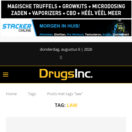
donderdag, augustus 6 | 2026
Home
Tags
Posts met tags "law"
TAG:
LAW