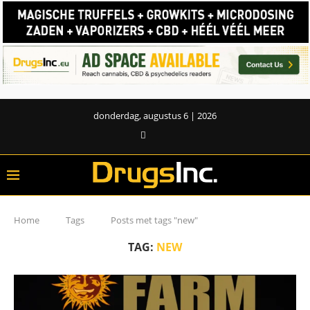
donderdag, augustus 6 | 2026
Home
Tags
Posts met tags "new"
TAG:
NEW