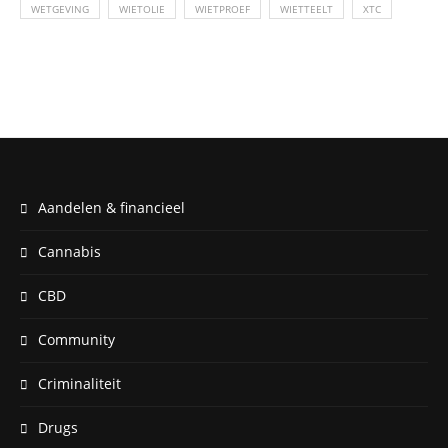
WETGEVING
WIETOLIE
WIETPROEF
WIETTEELT
XTC
Aandelen & financieel
Cannabis
CBD
Community
Criminaliteit
Drugs