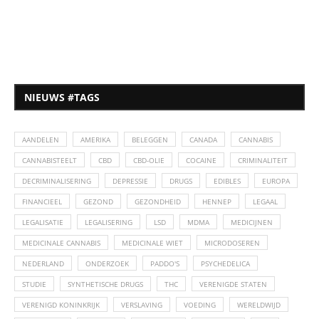
NIEUWS #TAGS
AANDELEN
AMERIKA
BELEGGEN
CANADA
CANNABIS
CANNABISTEELT
CBD
CBD-OLIE
COCAINE
CRIMINALITEIT
DECRIMINALISERING
DEPRESSIE
DRUGS
EDIBLES
EUROPA
FINANCIEEL
GEZOND
GEZONDHEID
HENNEP
LEGAAL
LEGALISATIE
LEGALISERING
LSD
MDMA
MEDICIJNEN
MEDICINALE CANNABIS
MEDICINALE WIET
MICRODOSEREN
NEDERLAND
ONDERZOEK
PADDO'S
PSYCHEDELICA
STUDIE
SYNTHETISCHE DRUGS
THC
VERENIGDE STATEN
VERENIGD KONINKRIJK
VERSLAVING
VOEDING
WERELDWIJD