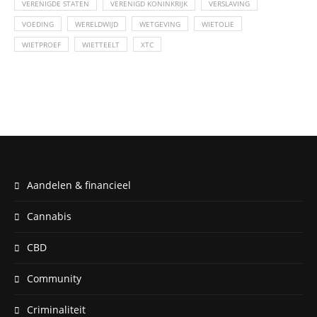
VERENIGDE STATEN
VERENIGD KONINKRIJK
VERSLAVING
VOEDING
WERELDWIJD
WETGEVING
WIETOLIE
WIETPROEF
WIETTEELT
XTC
Aandelen & financieel
Cannabis
CBD
Community
Criminaliteit