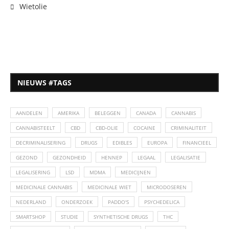
Wietolie
NIEUWS #TAGS
AANDELEN
AMERIKA
BELEGGEN
CANADA
CANNABIS
CANNABISTEELT
CBD
CBD-OLIE
COCAINE
CRIMINALITEIT
DECRIMINALISERING
DRUGS
EDIBLES
EUROPA
FINANCIEEL
GEZOND
GEZONDHEID
HENNEP
LEGAAL
LEGALISATIE
LEGALISERING
LSD
MDMA
MEDICIJNEN
MEDICINALE CANNABIS
MEDICINALE WIET
MICRODOSEREN
NEDERLAND
ONDERZOEK
PADDO'S
PSYCHEDELICA
SMARTSHOP
STUDIE
SYNTHETISCHE DRUGS
THC