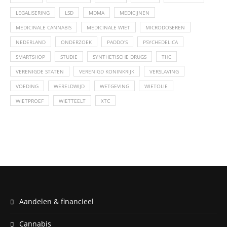
LEGALISERING
LSD
MDMA
MEDICIJNEN
MEDICINALE CANNABIS
MEDICINALE WIET
MICRODOSEREN
NEDERLAND
ONDERZOEK
PADDO'S
PSYCHEDELICA
SMARTSHOP
STUDIE
SYNTHETISCHE DRUGS
THC
VERENIGDE STATEN
VERENIGD KONINKRIJK
VERSLAVING
VOEDING
WERELDWIJD
WETGEVING
WIETOLIE
WIETPROEF
WIETTEELT
XTC
Aandelen & financieel
Cannabis