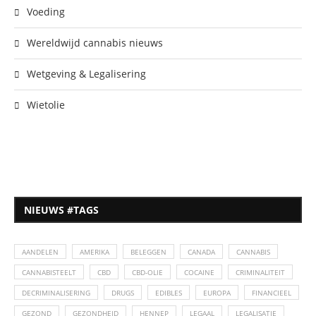
Voeding
Wereldwijd cannabis nieuws
Wetgeving & Legalisering
Wietolie
NIEUWS #TAGS
AANDELEN
AMERIKA
BELEGGEN
CANADA
CANNABIS
CANNABISTEELT
CBD
CBD-OLIE
COCAINE
CRIMINALITEIT
DECRIMINALISERING
DRUGS
EDIBLES
EUROPA
FINANCIEEL
GEZOND
GEZONDHEID
HENNEP
LEGAAL
LEGALISATIE