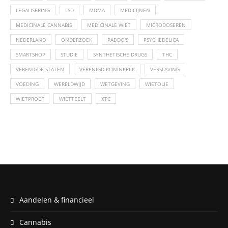
LEGALISERING
LSD
MDMA
MEDICIJNEN
MEDICINALE CANNABIS
MEDICINALE WIET
MICRODOSEREN
NEDERLAND
ONDERZOEK
PADDO'S
PSYCHEDELICA
SMARTSHOP
STUDIE
SYNTHETISCHE DRUGS
THC
VERENIGDE STATEN
VERENIGD KONINKRIJK
VERSLAVING
VOEDING
WERELDWIJD
WETGEVING
WIETOLIE
WIETPROEF
WIETTEELT
XTC
Aandelen & financieel
Cannabis