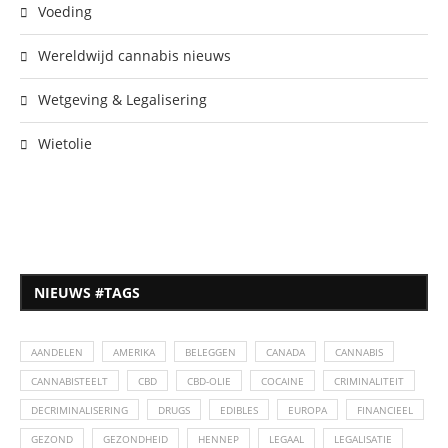
Voeding
Wereldwijd cannabis nieuws
Wetgeving & Legalisering
Wietolie
NIEUWS #TAGS
AANDELEN
AMERIKA
BELEGGEN
CANADA
CANNABIS
CANNABISTEELT
CBD
CBD-OLIE
COCAINE
CRIMINALITEIT
DECRIMINALISERING
DRUGS
EDIBLES
EUROPA
FINANCIEEL
GEZOND
GEZONDHEID
HENNEP
LEGAAL
LEGALISATIE