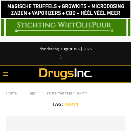
donderdag, augustus 6 | 2026
Home
Tags
Posts met tags "TRPV1"
TAG:
TRPV1