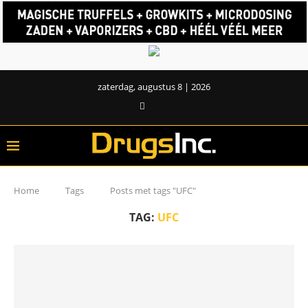
zaterdag, augustus 8 | 2026
Home
Tags
Posts met tags "UFC"
TAG:
UFC