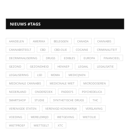
NIEUWS #TAGS
AANDELEN
AMERIKA
BELEGGEN
CANADA
CANNABIS
CANNABISTEELT
CBD
CBD-OLIE
COCAINE
CRIMINALITEIT
DECRIMINALISERING
DRUGS
EDIBLES
EUROPA
FINANCIEEL
GEZOND
GEZONDHEID
HENNEP
LEGAAL
LEGALISATIE
LEGALISERING
LSD
MDMA
MEDICIJNEN
MEDICINALE CANNABIS
MEDICINALE WIET
MICRODOSEREN
NEDERLAND
ONDERZOEK
PADDO'S
PSYCHEDELICA
SMARTSHOP
STUDIE
SYNTHETISCHE DRUGS
THC
VERENIGDE STATEN
VERENIGD KONINKRIJK
VERSLAVING
VOEDING
WERELDWIJD
WETGEVING
WIETOLIE
WIETPROEF
WIETTEELT
XTC