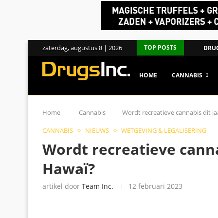
zaterdag, augustus 8 | 2026
TOP POSTS
DRUG
HOME
CANNABIS
Home
Cannabis
Wordt recreatieve cannabis dit ja
CANNABIS
NIEUWS
WETGEVING & LEGALISERING
Wordt recreatieve cannab
Hawaï?
artikel door
Team Inc.
12 februari 2023