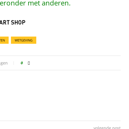
hieronder met anderen.
TEN
WETGEVING
ngen
0
volgende post