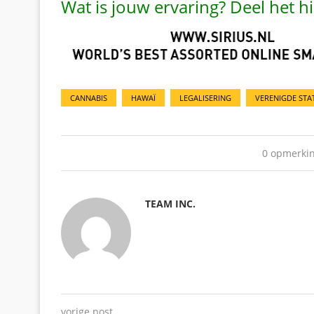
Wat is jouw ervaring? Deel het 
CANNABIS
HAWAÏ
LEGALISERING
VERENIGDE STA
0 opmerki
TEAM INC.
vorige post