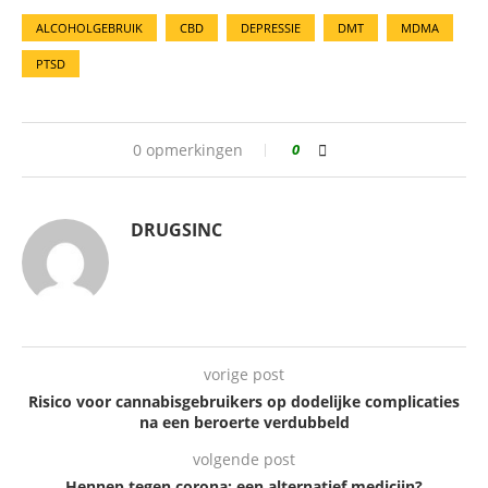
ALCOHOLGEBRUIK
CBD
DEPRESSIE
DMT
MDMA
PTSD
0 opmerkingen
0
DRUGSINC
vorige post
Risico voor cannabisgebruikers op dodelijke complicaties
na een beroerte verdubbeld
volgende post
Hennep tegen corona: een alternatief medicijn?