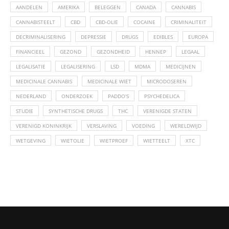
AANDELEN
AMERIKA
BELEGGEN
CANADA
CANNABIS
CANNABISTEELT
CBD
CBD-OLIE
COCAINE
CRIMINALITEIT
DECRIMINALISERING
DEPRESSIE
DRUGS
EDIBLES
EUROPA
FINANCIEEL
GEZOND
GEZONDHEID
HENNEP
LEGAAL
LEGALISATIE
LEGALISERING
LSD
MDMA
MEDICIJNEN
MEDICINALE CANNABIS
MEDICINALE WIET
MICRODOSEREN
NEDERLAND
ONDERZOEK
PADDO'S
PSYCHEDELICA
STUDIE
SYNTHETISCHE DRUGS
THC
VERENIGDE STATEN
VERENIGD KONINKRIJK
VERSLAVING
VOEDING
WERELDWIJD
WETGEVING
WIETOLIE
WIETPROEF
WIETTEELT
XTC