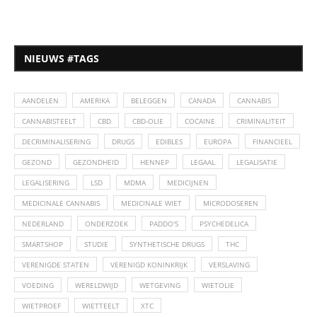
NIEUWS #TAGS
AANDELEN
AMERIKA
BELEGGEN
CANADA
CANNABIS
CANNABISTEELT
CBD
CBD-OLIE
COCAINE
CRIMINALITEIT
DECRIMINALISERING
DRUGS
EDIBLES
EUROPA
FINANCIEEL
GEZOND
GEZONDHEID
HENNEP
LEGAAL
LEGALISATIE
LEGALISERING
LSD
MDMA
MEDICIJNEN
MEDICINALE CANNABIS
MEDICINALE WIET
MICRODOSEREN
NEDERLAND
ONDERZOEK
PADDO'S
PSYCHEDELICA
SMARTSHOP
STUDIE
SYNTHETISCHE DRUGS
THC
VERENIGDE STATEN
VERENIGD KONINKRIJK
VERSLAVING
VOEDING
WERELDWIJD
WETGEVING
WIETOLIE
WIETPROEF
WIETTEELT
XTC