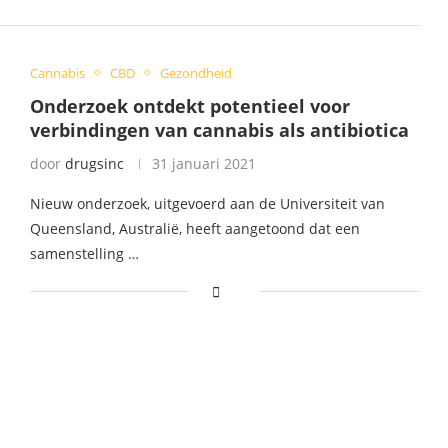
Cannabis
CBD
Gezondheid
Onderzoek ontdekt potentieel voor
verbindingen van cannabis als antibiotica
door
drugsinc
31 januari 2021
Nieuw onderzoek, uitgevoerd aan de Universiteit van
Queensland, Australië, heeft aangetoond dat een
samenstelling …