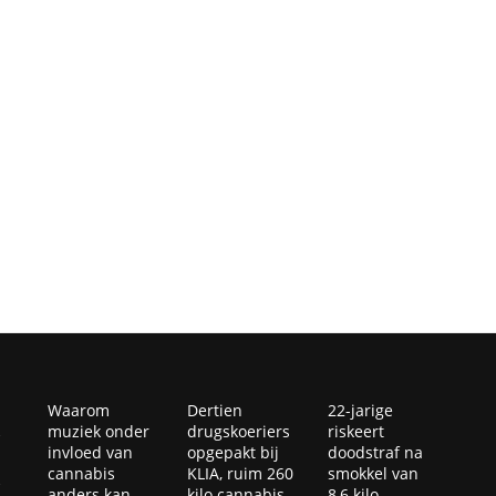
Waarom
Dertien
22-jarige
muziek onder
drugskoeriers
riskeert
invloed van
opgepakt bij
doodstraf na
cannabis
KLIA, ruim 260
smokkel van
anders kan
kilo cannabis
8,6 kilo