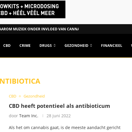
AROM MUZIEK ONDER INVLOED VAN CANNABIS ANDERS KAN...
CBD
CRIME
DRUGS
GEZONDHEID
FINANCIEEL
NTIBIOTICA
CBD
Gezondheid
CBD heeft potentieel als antibioticum
door
Team Inc.
28 juni 2022
Als het om cannabis gaat, is de meeste aandacht gericht