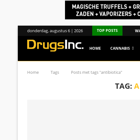
donderdag, augustus 6 | 2026
TOP POSTS
WA
HOME
CANNABIS
Home
Tags
Posts met tags "antibiotica"
TAG:
A