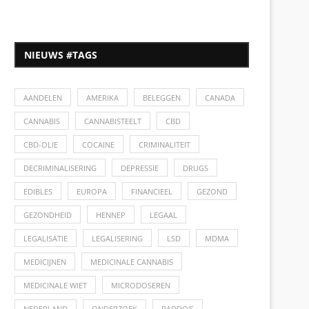
NIEUWS #TAGS
AANDELEN
AMERIKA
BELEGGEN
CANADA
CANNABIS
CANNABISTEELT
CBD
CBD-OLIE
COCAINE
CRIMINALITEIT
DECRIMINALISERING
DEPRESSIE
DRUGS
EDIBLES
EUROPA
FINANCIEEL
GEZOND
GEZONDHEID
HENNEP
LEGAAL
LEGALISATIE
LEGALISERING
LSD
MDMA
MEDICIJNEN
MEDICINALE CANNABIS
MEDICINALE WIET
MICRODOSEREN
NEDERLAND
ONDERZOEK
PADDO'S