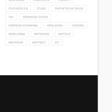
PSYCHEDELICA
STUDIE
SYNTHETISCHE DRUGS
THC
VERENIGDE STATEN
VERENIGD KONINKRIJK
VERSLAVING
VOEDING
WERELDWIJD
WETGEVING
WIETOLIE
WIETPROEF
WIETTEELT
XTC