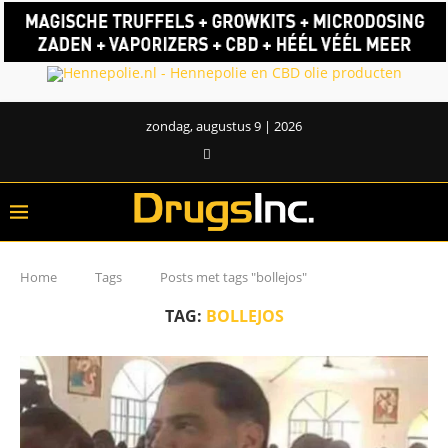
zondag, augustus 9 | 2026
Home
Tags
Posts met tags "bollejos"
TAG:
BOLLEJOS