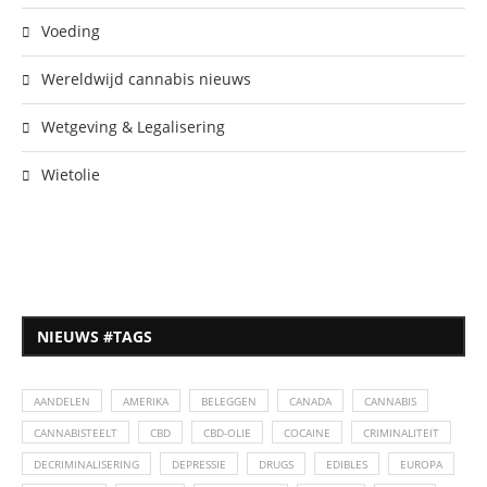
Voeding
Wereldwijd cannabis nieuws
Wetgeving & Legalisering
Wietolie
NIEUWS #TAGS
AANDELEN
AMERIKA
BELEGGEN
CANADA
CANNABIS
CANNABISTEELT
CBD
CBD-OLIE
COCAINE
CRIMINALITEIT
DECRIMINALISERING
DEPRESSIE
DRUGS
EDIBLES
EUROPA