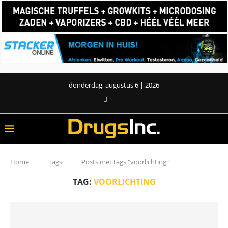
donderdag, augustus 6 | 2026
Home
Tags
Posts met tags "voorlichting"
TAG:
VOORLICHTING