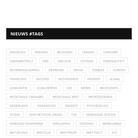
NIEUWS #TAGS
AANDELEN
AMERIKA
BELEGGEN
CANADA
CANNABIS
CANNABISTEELT
CBD
CBD-OLIE
COCAINE
CRIMINALITEIT
DECRIMINALISERING
DEPRESSIE
DRUGS
EDIBLES
EUROPA
FINANCIEEL
GEZOND
GEZONDHEID
HENNEP
LEGAAL
LEGALISATIE
LEGALISERING
LSD
MDMA
MEDICIJNEN
MEDICINALE CANNABIS
MEDICINALE WIET
MICRODOSEREN
NEDERLAND
ONDERZOEK
PADDO'S
PSYCHEDELICA
STUDIE
SYNTHETISCHE DRUGS
THC
VERENIGDE STATEN
VERENIGD KONINKRIJK
VERSLAVING
VOEDING
WERELDWIJD
WETGEVING
WIETOLIE
WIETPROEF
WIETTEELT
XTC