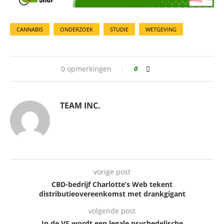
CANNABIS
ONDERZOEK
STUDIE
WETGEVING
0 opmerkingen
0
TEAM INC.
vorige post
CBD-bedrijf Charlotte’s Web tekent
distributieovereenkomst met drankgigant
volgende post
In de VS wordt een legale psychedelische