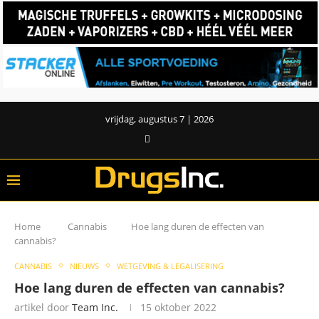
vrijdag, augustus 7 | 2026
Home
Cannabis
Hoe lang duren de effecten van
cannabis?
CANNABIS
NIEUWS
WETGEVING & LEGALISERING
Hoe lang duren de effecten van cannabis?
artikel door
Team Inc.
15 oktober 2022