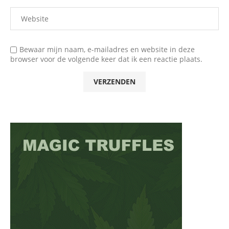
Bewaar mijn naam, e-mailadres en website in deze
browser voor de volgende keer dat ik een reactie plaats.