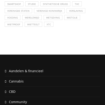
SMARTSHOP
STUDIE
SYNTHETISCHE DRUGS
THC
VERENIGDE STATEN
VERENIGD KONINKRIJK
VERSLAVING
VOEDING
WERELDWIJD
WETGEVING
WIETOLIE
WIETPROEF
WIETTEELT
XTC
Aandelen & financieel
Cannabis
CBD
Community