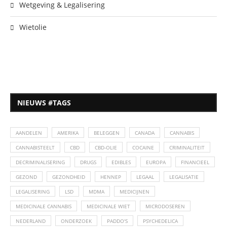
Wetgeving & Legalisering
Wietolie
NIEUWS #TAGS
AANDELEN
AMERIKA
BELEGGEN
CANADA
CANNABIS
CANNABISTEELT
CBD
CBD-OLIE
COCAINE
CRIMINALITEIT
DECRIMINALISERING
DRUGS
EDIBLES
EUROPA
FINANCIEEL
GEZOND
GEZONDHEID
HENNEP
LEGAAL
LEGALISATIE
LEGALISERING
LSD
MDMA
MEDICIJNEN
MEDICINALE CANNABIS
MEDICINALE WIET
MICRODOSEREN
NEDERLAND
ONDERZOEK
PADDO'S
PSYCHEDELICA