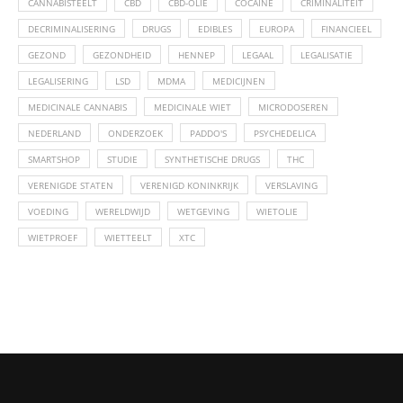
CANNABISTEELT
CBD
CBD-OLIE
COCAINE
CRIMINALITEIT
DECRIMINALISERING
DRUGS
EDIBLES
EUROPA
FINANCIEEL
GEZOND
GEZONDHEID
HENNEP
LEGAAL
LEGALISATIE
LEGALISERING
LSD
MDMA
MEDICIJNEN
MEDICINALE CANNABIS
MEDICINALE WIET
MICRODOSEREN
NEDERLAND
ONDERZOEK
PADDO'S
PSYCHEDELICA
SMARTSHOP
STUDIE
SYNTHETISCHE DRUGS
THC
VERENIGDE STATEN
VERENIGD KONINKRIJK
VERSLAVING
VOEDING
WERELDWIJD
WETGEVING
WIETOLIE
WIETPROEF
WIETTEELT
XTC