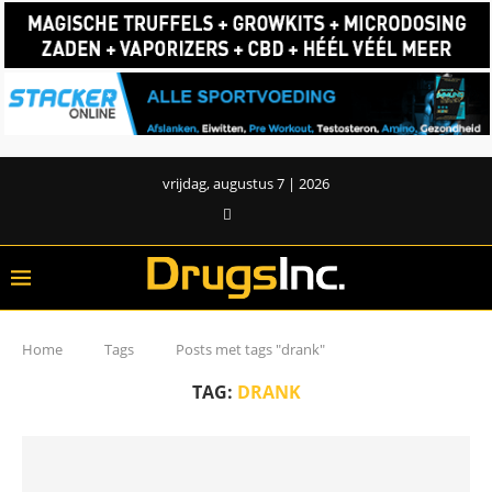
vrijdag, augustus 7 | 2026
Home
Tags
Posts met tags "drank"
TAG:
DRANK