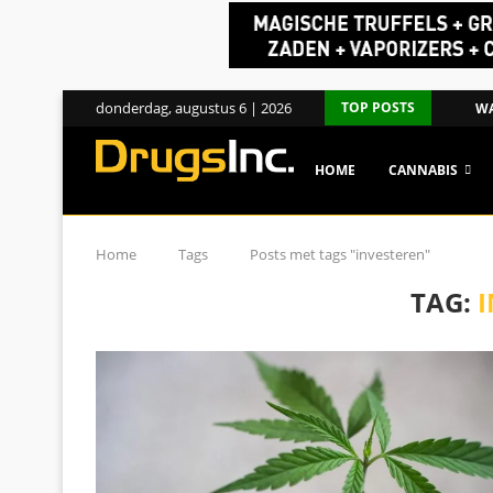
donderdag, augustus 6 | 2026
TOP POSTS
WA
HOME
CANNABIS
Home
Tags
Posts met tags "investeren"
TAG: