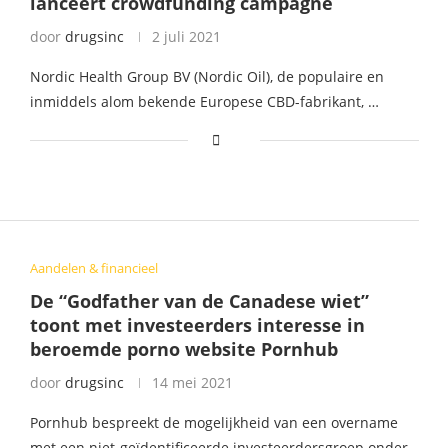
lanceert crowdfunding campagne
door
drugsinc
2 juli 2021
Nordic Health Group BV (Nordic Oil), de populaire en
inmiddels alom bekende Europese CBD-fabrikant, …
Aandelen & financieel
De “Godfather van de Canadese wiet”
toont met investeerders interesse in
beroemde porno website Pornhub
door
drugsinc
14 mei 2021
Pornhub bespreekt de mogelijkheid van een overname
met een niet-geïdentificeerde investeerdersgroep onder