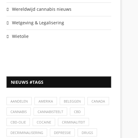
Wereldwijd cannabis nieuws
Wetgeving & Legalisering
Wietolie
NIEUWS #TAGS
AANDELEN
AMERIKA
BELEGGEN
CANADA
CANNABIS
CANNABISTEELT
CBD
CBD-OLIE
COCAINE
CRIMINALITEIT
DECRIMINALISERING
DEPRESSIE
DRUGS