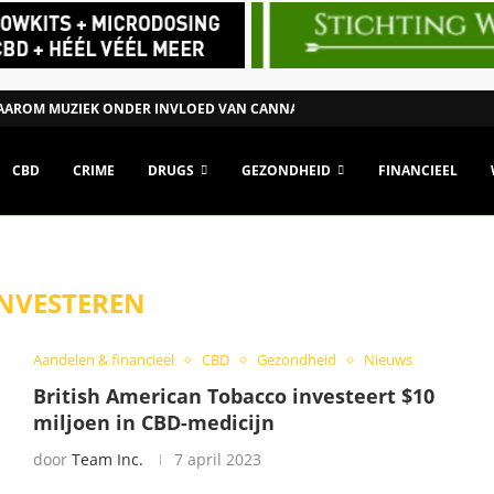
AROM MUZIEK ONDER INVLOED VAN CANNABIS ANDERS KAN...
CBD
CRIME
DRUGS
GEZONDHEID
FINANCIEEL
INVESTEREN
Aandelen & financieel
CBD
Gezondheid
Nieuws
British American Tobacco investeert $10
miljoen in CBD-medicijn
door
Team Inc.
7 april 2023