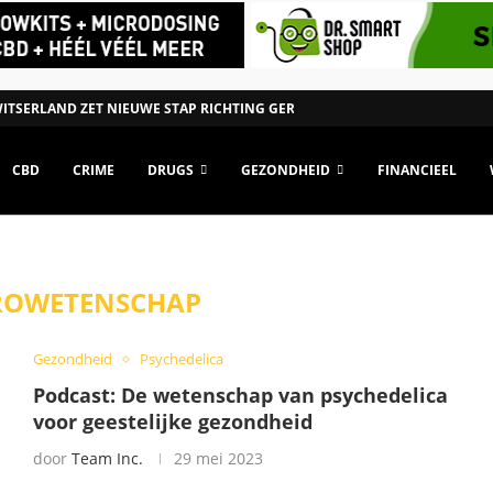
ITSERLAND ZET NIEUWE STAP RICHTING GEREGULEERDE CANNABISMARKT
CBD
CRIME
DRUGS
GEZONDHEID
FINANCIEEL
ROWETENSCHAP
Gezondheid
Psychedelica
Podcast: De wetenschap van psychedelica
voor geestelijke gezondheid
door
Team Inc.
29 mei 2023