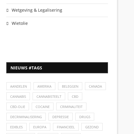
Wetgeving & Legalisering
Wietolie
NIEUWS #TAGS
AANDELEN
AMERIKA
BELEGGEN
CANADA
CANNABIS
CANNABISTEELT
CBD
CBD-OLIE
COCAINE
CRIMINALITEIT
DECRIMINALISERING
DEPRESSIE
DRUGS
EDIBLES
EUROPA
FINANCIEEL
GEZOND