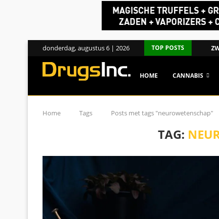
donderdag, augustus 6 | 2026
TOP POSTS
ZW
HOME
CANNABIS
Home
Tags
Posts met tags "neurowetenschap"
TAG:
NEU