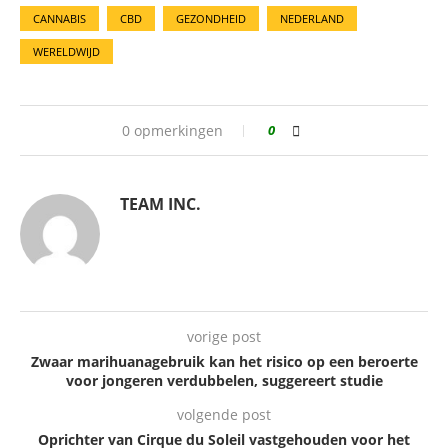
CANNABIS
CBD
GEZONDHEID
NEDERLAND
WERELDWIJD
0 opmerkingen
0
TEAM INC.
vorige post
Zwaar marihuanagebruik kan het risico op een beroerte
voor jongeren verdubbelen, suggereert studie
volgende post
Oprichter van Cirque du Soleil vastgehouden voor het