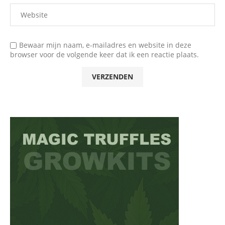
Bewaar mijn naam, e-mailadres en website in deze
browser voor de volgende keer dat ik een reactie plaats.