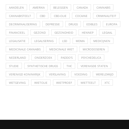
AANDELEN
AMERIKA
BELEGGEN
CANADA
CANNABIS
CANNABISTEELT
CBD
CBD-OLIE
COCAINE
CRIMINALITEIT
DECRIMINALISERING
DEPRESSIE
DRUGS
EDIBLES
EUROPA
FINANCIEEL
GEZOND
GEZONDHEID
HENNEP
LEGAAL
LEGALISATIE
LEGALISERING
LSD
MDMA
MEDICIJNEN
MEDICINALE CANNABIS
MEDICINALE WIET
MICRODOSEREN
NEDERLAND
ONDERZOEK
PADDO'S
PSYCHEDELICA
STUDIE
SYNTHETISCHE DRUGS
THC
VERENIGDE STATEN
VERENIGD KONINKRIJK
VERSLAVING
VOEDING
WERELDWIJD
WETGEVING
WIETOLIE
WIETPROEF
WIETTEELT
XTC