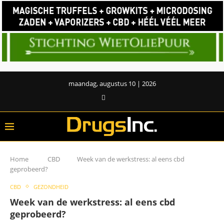
maandag, augustus 10 | 2026
Home
CBD
Week van de werkstress: al eens cbd
geprobeerd?
CBD
GEZONDHEID
Week van de werkstress: al eens cbd
geprobeerd?