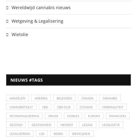
Wereldwijd cannabis nieuws
Wetgeving & Legalisering
Wietolie
NIEUWS #TAGS
AANDELEN
AMERIKA
BELEGGEN
CANADA
CANNABIS
CANNABISTEELT
CBD
CBD-OLIE
COCAINE
CRIMINALITEIT
DECRIMINALISERING
DRUGS
EDIBLES
EUROPA
FINANCIEEL
GEZOND
GEZONDHEID
HENNEP
LEGAAL
LEGALISATIE
LEGALISERING
LSD
MDMA
MEDICIJNEN