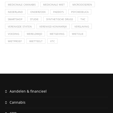
MEDICINALE CANNABIS
MEDICINALE WIET
MICRODOSEREN
NEDERLAND
ONDERZOEK
PADDO'S
PSYCHEDELICA
SMARTSHOP
STUDIE
SYNTHETISCHE DRUGS
THC
VERENIGDE STATEN
VERENIGD KONINKRIJK
VERSLAVING
VOEDING
WERELDWIJD
WETGEVING
WIETOLIE
WIETPROEF
WIETTEELT
XTC
Aandelen & financieel
Cannabis