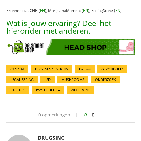
Bronnen o.a. CNN (
EN
), MarijuanaMoment (
EN
), RollingStone (
EN
)
Wat is jouw ervaring? Deel het
hieronder met anderen.
CANADA
DECRIMINALISERING
DRUGS
GEZONDHEID
LEGALISERING
LSD
MUSHROOMS
ONDERZOEK
PADDO'S
PSYCHEDELICA
WETGEVING
0 opmerkingen
0
DRUGSINC