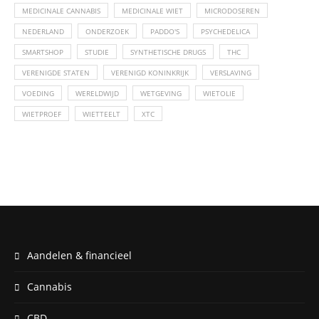
MEDICINALE CANNABIS
MEDICINALE WIET
MICRODOSEREN
NEDERLAND
ONDERZOEK
PADDO'S
PSYCHEDELICA
SMARTSHOP
STUDIE
SYNTHETISCHE DRUGS
THC
VERENIGDE STATEN
VERENIGD KONINKRIJK
VERSLAVING
VOEDING
WERELDWIJD
WETGEVING
WIETOLIE
WIETPROEF
WIETTEELT
XTC
Aandelen & financieel
Cannabis
CBD