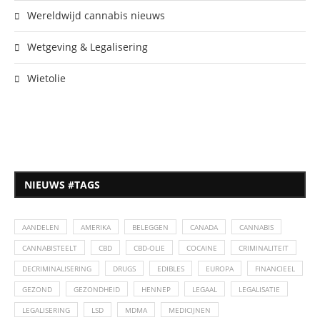
Wereldwijd cannabis nieuws
Wetgeving & Legalisering
Wietolie
NIEUWS #TAGS
AANDELEN
AMERIKA
BELEGGEN
CANADA
CANNABIS
CANNABISTEELT
CBD
CBD-OLIE
COCAINE
CRIMINALITEIT
DECRIMINALISERING
DRUGS
EDIBLES
EUROPA
FINANCIEEL
GEZOND
GEZONDHEID
HENNEP
LEGAAL
LEGALISATIE
LEGALISERING
LSD
MDMA
MEDICIJNEN