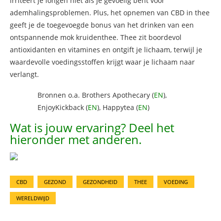
irriteert je longen niet als je gevoelig bent voor
ademhalingsproblemen. Plus, het opnemen van CBD in thee
geeft je de toegevoegde bonus van het drinken van een
ontspannende mok kruidenthee. Thee zit boordevol
antioxidanten en vitamines en ontgift je lichaam, terwijl je
waardevolle voedingsstoffen krijgt waar je lichaam naar
verlangt.
Bronnen o.a. Brothers Apothecary (
EN
),
EnjoyKickback (
EN
), Happytea (
EN
)
Wat is jouw ervaring? Deel het
hieronder met anderen.
CBD
GEZOND
GEZONDHEID
THEE
VOEDING
WERELDWIJD