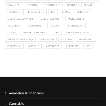
FINANCIEEL
GEZOND
GEZONDHEID
HENNEP
LEGAAL
LEGALISATIE
LEGALISERING
LSD
MDMA
MEDICIJNEN
MEDICINALE CANNABIS
MEDICINALE WIET
MICRODOSEREN
NEDERLAND
ONDERZOEK
PADDO'S
PSYCHEDELICA
STUDIE
SYNTHETISCHE DRUGS
THC
VERENIGDE STATEN
VERENIGD KONINKRIJK
VERSLAVING
VOEDING
WERELDWIJD
WETGEVING
WIETOLIE
WIETPROEF
WIETTEELT
XTC
Aandelen & financieel
Cannabis