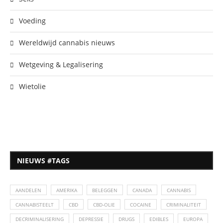
Voeding
Wereldwijd cannabis nieuws
Wetgeving & Legalisering
Wietolie
NIEUWS #TAGS
AANDELEN
AMERIKA
BELEGGEN
CANADA
CANNABIS
CANNABISTEELT
CBD
CBD-OLIE
COCAINE
CRIMINALITEIT
DECRIMINALISERING
DEPRESSIE
DRUGS
EDIBLES
EUROPA