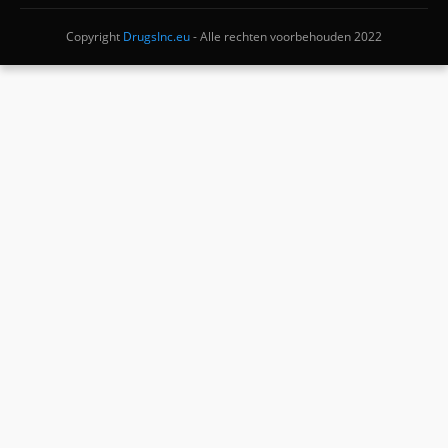
Copyright
DrugsInc.eu
- Alle rechten voorbehouden 2022