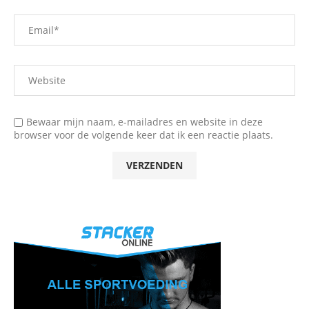
Bewaar mijn naam, e-mailadres en website in deze
browser voor de volgende keer dat ik een reactie plaats.