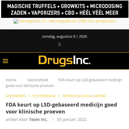
zondag, augustus 9 | 2026
Home
Gezondheid
FDA keurt op LSD-gebaseerd medicijn
goed voor klinische proeven
GEZONDHEID
PSYCHEDELICA
WETGEVING & LEGALISERING
FDA keurt op LSD-gebaseerd medicijn goed
voor klinische proeven
artikel door
Team Inc.
30 januari 2022