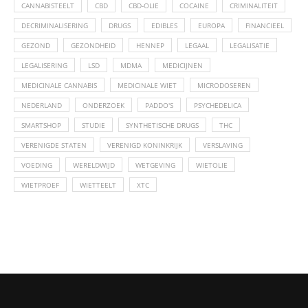
CANNABISTEELT
CBD
CBD-OLIE
COCAINE
CRIMINALITEIT
DECRIMINALISERING
DRUGS
EDIBLES
EUROPA
FINANCIEEL
GEZOND
GEZONDHEID
HENNEP
LEGAAL
LEGALISATIE
LEGALISERING
LSD
MDMA
MEDICIJNEN
MEDICINALE CANNABIS
MEDICINALE WIET
MICRODOSEREN
NEDERLAND
ONDERZOEK
PADDO'S
PSYCHEDELICA
SMARTSHOP
STUDIE
SYNTHETISCHE DRUGS
THC
VERENIGDE STATEN
VERENIGD KONINKRIJK
VERSLAVING
VOEDING
WERELDWIJD
WETGEVING
WIETOLIE
WIETPROEF
WIETTEELT
XTC