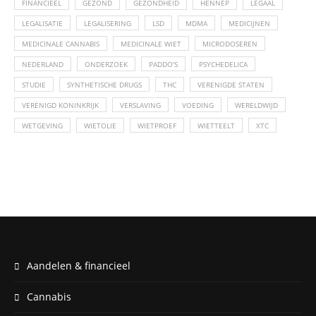
FINANCIEEL
GEZOND
GEZONDHEID
HENNEP
LEGAAL
LEGALISATIE
LEGALISERING
LSD
MDMA
MEDICIJNEN
MEDICINALE CANNABIS
MEDICINALE WIET
MICRODOSEREN
NEDERLAND
ONDERZOEK
PADDO'S
PSYCHEDELICA
STUDIE
SYNTHETISCHE DRUGS
THC
VERENIGDE STATEN
VERENIGD KONINKRIJK
VERSLAVING
VOEDING
WERELDWIJD
WETGEVING
WIETOLIE
WIETPROEF
WIETTEELT
XTC
Aandelen & financieel
Cannabis