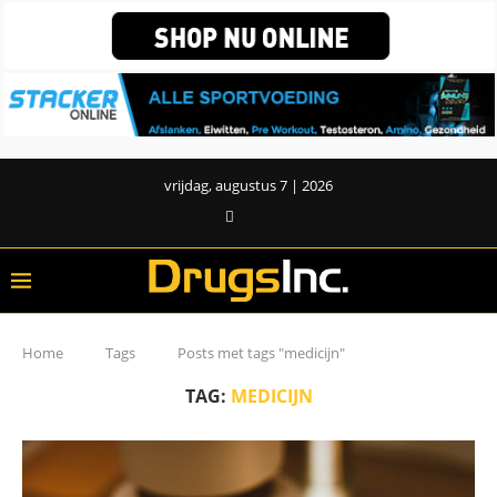
vrijdag, augustus 7 | 2026
Home
Tags
Posts met tags "medicijn"
TAG:
MEDICIJN