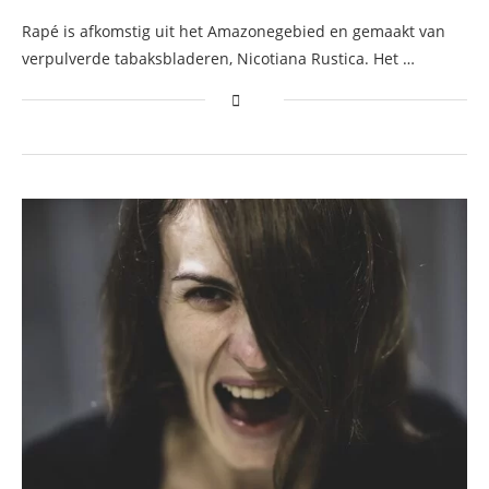
Rapé is afkomstig uit het Amazonegebied en gemaakt van
verpulverde tabaksbladeren, Nicotiana Rustica. Het …