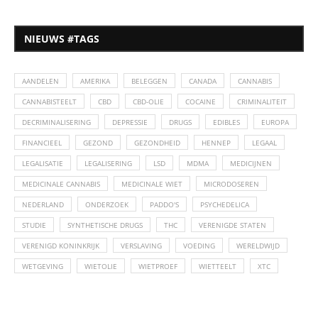
NIEUWS #TAGS
AANDELEN
AMERIKA
BELEGGEN
CANADA
CANNABIS
CANNABISTEELT
CBD
CBD-OLIE
COCAINE
CRIMINALITEIT
DECRIMINALISERING
DEPRESSIE
DRUGS
EDIBLES
EUROPA
FINANCIEEL
GEZOND
GEZONDHEID
HENNEP
LEGAAL
LEGALISATIE
LEGALISERING
LSD
MDMA
MEDICIJNEN
MEDICINALE CANNABIS
MEDICINALE WIET
MICRODOSEREN
NEDERLAND
ONDERZOEK
PADDO'S
PSYCHEDELICA
STUDIE
SYNTHETISCHE DRUGS
THC
VERENIGDE STATEN
VERENIGD KONINKRIJK
VERSLAVING
VOEDING
WERELDWIJD
WETGEVING
WIETOLIE
WIETPROEF
WIETTEELT
XTC