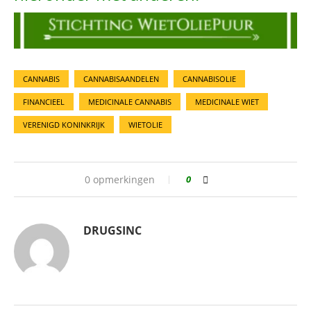
CANNABIS
CANNABISAANDELEN
CANNABISOLIE
FINANCIEEL
MEDICINALE CANNABIS
MEDICINALE WIET
VERENIGD KONINKRIJK
WIETOLIE
0 opmerkingen
0
DRUGSINC