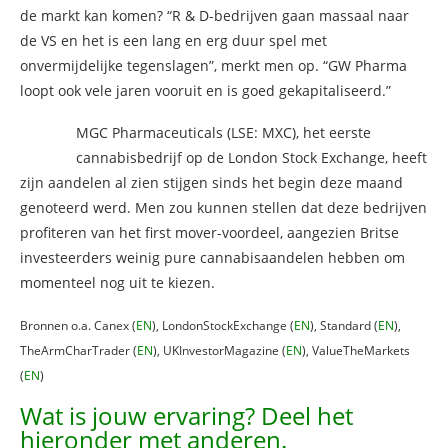
de markt kan komen? “R & D-bedrijven gaan massaal naar
de VS en het is een lang en erg duur spel met
onvermijdelijke tegenslagen”, merkt men op. “GW Pharma
loopt ook vele jaren vooruit en is goed gekapitaliseerd.”
MGC Pharmaceuticals (LSE: MXC), het eerste
cannabisbedrijf op de London Stock Exchange, heeft
zijn aandelen al zien stijgen sinds het begin deze maand
genoteerd werd. Men zou kunnen stellen dat deze bedrijven
profiteren van het first mover-voordeel, aangezien Britse
investeerders weinig pure cannabisaandelen hebben om
momenteel nog uit te kiezen.
Bronnen o.a. Canex (
EN
), LondonStockExchange (
EN
), Standard (
EN
),
TheArmCharTrader (
EN
), UKInvestorMagazine (
EN
), ValueTheMarkets
(
EN
)
Wat is jouw ervaring? Deel het
hieronder met anderen.