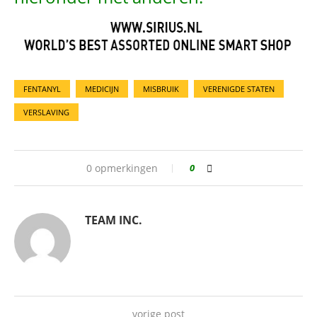
FENTANYL
MEDICIJN
MISBRUIK
VERENIGDE STATEN
VERSLAVING
0 opmerkingen
0
TEAM INC.
vorige post