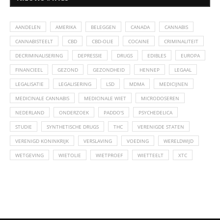
AANDELEN
AMERIKA
BELEGGEN
CANADA
CANNABIS
CANNABISTEELT
CBD
CBD-OLIE
COCAINE
CRIMINALITEIT
DECRIMINALISERING
DEPRESSIE
DRUGS
EDIBLES
EUROPA
FINANCIEEL
GEZOND
GEZONDHEID
HENNEP
LEGAAL
LEGALISATIE
LEGALISERING
LSD
MDMA
MEDICIJNEN
MEDICINALE CANNABIS
MEDICINALE WIET
MICRODOSEREN
NEDERLAND
ONDERZOEK
PADDO'S
PSYCHEDELICA
STUDIE
SYNTHETISCHE DRUGS
THC
VERENIGDE STATEN
VERENIGD KONINKRIJK
VERSLAVING
VOEDING
WERELDWIJD
WETGEVING
WIETOLIE
WIETPROEF
WIETTEELT
XTC