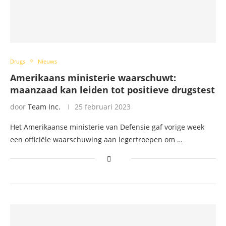
Drugs
Nieuws
Amerikaans ministerie waarschuwt:
maanzaad kan leiden tot positieve drugstest
door
Team Inc.
25 februari 2023
Het Amerikaanse ministerie van Defensie gaf vorige week
een officiële waarschuwing aan legertroepen om …