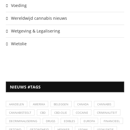
Voeding
Wereldwijd cannabis nieuws
Wetgeving & Legalisering
Wietolie
NIEUWS #TAGS
AANDELEN
AMERIKA
BELEGGEN
CANADA
CANNABIS
CANNABISTEELT
CBD
CBD-OLIE
COCAINE
CRIMINALITEIT
DECRIMINALISERING
DRUGS
EDIBLES
EUROPA
FINANCIEEL
GEZOND
GEZONDHEID
HENNEP
LEGAAL
LEGALISATIE