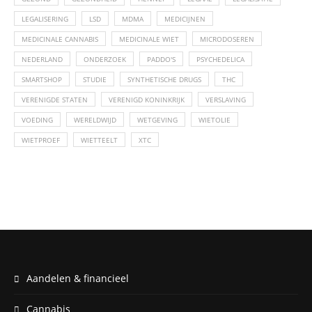
LEGALISERING
LSD
MDMA
MEDICIJNEN
MEDICINALE CANNABIS
MEDICINALE WIET
MICRODOSEREN
NEDERLAND
ONDERZOEK
PADDO'S
PSYCHEDELICA
SMARTSHOP
STUDIE
SYNTHETISCHE DRUGS
THC
VERENIGDE STATEN
VERENIGD KONINKRIJK
VERSLAVING
VOEDING
WERELDWIJD
WETGEVING
WIETOLIE
WIETPROEF
WIETTEELT
XTC
Aandelen & financieel
Cannabis