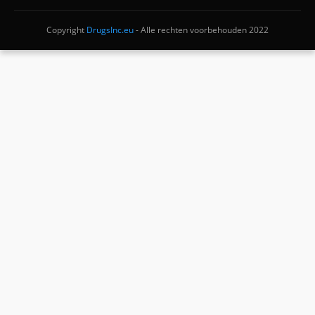
Copyright
DrugsInc.eu
- Alle rechten voorbehouden 2022