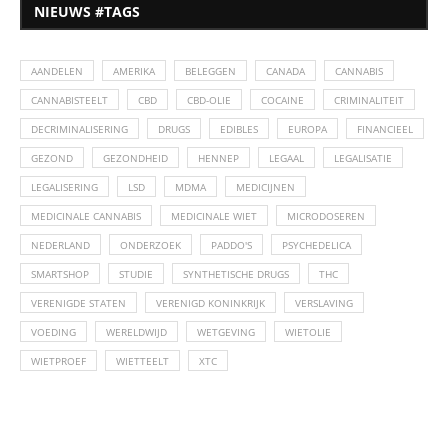
NIEUWS #TAGS
AANDELEN
AMERIKA
BELEGGEN
CANADA
CANNABIS
CANNABISTEELT
CBD
CBD-OLIE
COCAINE
CRIMINALITEIT
DECRIMINALISERING
DRUGS
EDIBLES
EUROPA
FINANCIEEL
GEZOND
GEZONDHEID
HENNEP
LEGAAL
LEGALISATIE
LEGALISERING
LSD
MDMA
MEDICIJNEN
MEDICINALE CANNABIS
MEDICINALE WIET
MICRODOSEREN
NEDERLAND
ONDERZOEK
PADDO'S
PSYCHEDELICA
SMARTSHOP
STUDIE
SYNTHETISCHE DRUGS
THC
VERENIGDE STATEN
VERENIGD KONINKRIJK
VERSLAVING
VOEDING
WERELDWIJD
WETGEVING
WIETOLIE
WIETPROEF
WIETTEELT
XTC