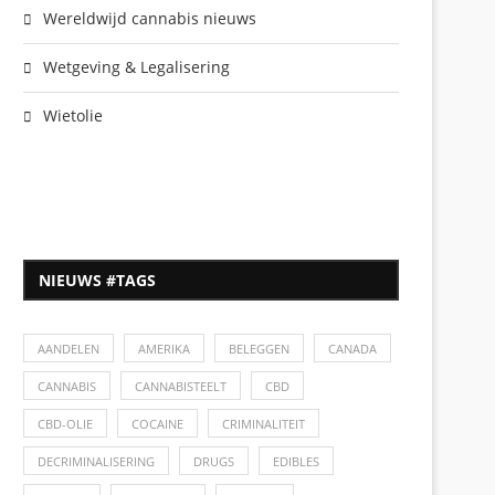
Wereldwijd cannabis nieuws
Wetgeving & Legalisering
Wietolie
NIEUWS #TAGS
AANDELEN
AMERIKA
BELEGGEN
CANADA
CANNABIS
CANNABISTEELT
CBD
CBD-OLIE
COCAINE
CRIMINALITEIT
DECRIMINALISERING
DRUGS
EDIBLES