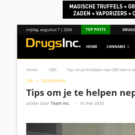
vrijdag, augustus 7 | 2026
TOP POSTS
DRUGS
HOME
CANNABIS
Home
CBD
Tips om je te helpen nep CBD-olie te id
CBD
GEZONDHEID
Tips om je te helpen nep
artikel door
Team Inc.
16 mei 2020