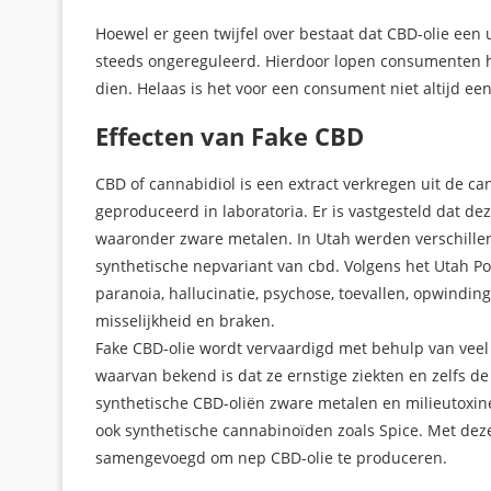
Hoewel er geen twijfel over bestaat dat CBD-olie een u
steeds ongereguleerd. Hierdoor lopen consumenten het
dien. Helaas is het voor een consument niet altijd e
Effecten van Fake CBD
CBD of cannabidiol is een extract verkregen uit de ca
geproduceerd in laboratoria. Er is vastgesteld dat de
waaronder zware metalen. In Utah werden verschille
synthetische nepvariant van cbd. Volgens het Utah P
paranoia, hallucinatie, psychose, toevallen, opwindin
misselijkheid en braken.
Fake CBD-olie wordt vervaardigd met behulp van veel 
waarvan bekend is dat ze ernstige ziekten en zelfs d
synthetische CBD-oliën zware metalen en milieutoxin
ook synthetische cannabinoïden zoals Spice. Met dez
samengevoegd om nep CBD-olie te produceren.