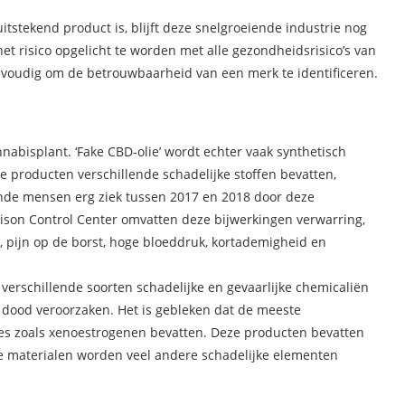
itstekend product is, blijft deze snelgroeiende industrie nog
 risico opgelicht te worden met alle gezondheidsrisico’s van
envoudig om de betrouwbaarheid van een merk te identificeren.
nnabisplant. ‘Fake CBD-olie’ wordt echter vaak synthetisch
ze producten verschillende schadelijke stoffen bevatten,
nde mensen erg ziek tussen 2017 en 2018 door deze
oison Control Center omvatten deze bijwerkingen verwarring,
g, pijn op de borst, hoge bloeddruk, kortademigheid en
verschillende soorten schadelijke en gevaarlijke chemicaliën
e dood veroorzaken. Het is gebleken dat de meeste
es zoals xenoestrogenen bevatten. Deze producten bevatten
e materialen worden veel andere schadelijke elementen