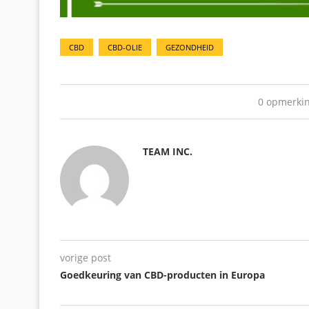
CBD
CBD-OLIE
GEZONDHEID
0 opmerki
TEAM INC.
vorige post
Goedkeuring van CBD-producten in Europa