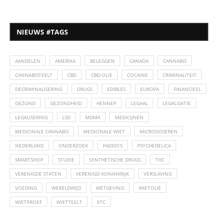
NIEUWS #TAGS
AANDELEN
AMERIKA
BELEGGEN
CANADA
CANNABIS
CANNABISTEELT
CBD
CBD-OLIE
COCAINE
CRIMINALITEIT
DECRIMINALISERING
DRUGS
EDIBLES
EUROPA
FINANCIEEL
GEZOND
GEZONDHEID
HENNEP
LEGAAL
LEGALISATIE
LEGALISERING
LSD
MDMA
MEDICIJNEN
MEDICINALE CANNABIS
MEDICINALE WIET
MICRODOSEREN
NEDERLAND
ONDERZOEK
PADDO'S
PSYCHEDELICA
SMARTSHOP
STUDIE
SYNTHETISCHE DRUGS
THC
VERENIGDE STATEN
VERENIGD KONINKRIJK
VERSLAVING
VOEDING
WERELDWIJD
WETGEVING
WIETOLIE
WIETPROEF
WIETTEELT
XTC