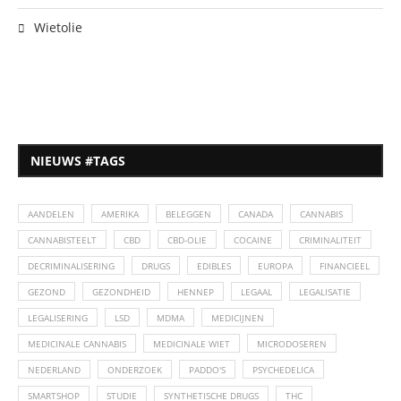
Wietolie
NIEUWS #TAGS
AANDELEN
AMERIKA
BELEGGEN
CANADA
CANNABIS
CANNABISTEELT
CBD
CBD-OLIE
COCAINE
CRIMINALITEIT
DECRIMINALISERING
DRUGS
EDIBLES
EUROPA
FINANCIEEL
GEZOND
GEZONDHEID
HENNEP
LEGAAL
LEGALISATIE
LEGALISERING
LSD
MDMA
MEDICIJNEN
MEDICINALE CANNABIS
MEDICINALE WIET
MICRODOSEREN
NEDERLAND
ONDERZOEK
PADDO'S
PSYCHEDELICA
SMARTSHOP
STUDIE
SYNTHETISCHE DRUGS
THC