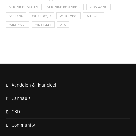
VERENIGDE STATEN
VERENIGD KONINKRIJK
VERSLAVING
VOEDING
WERELDWIJD
WETGEVING
WIETOLIE
WIETPROEF
WIETTEELT
XTC
Aandelen & financieel
Cannabis
CBD
Community