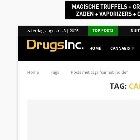
zaterdag, augustus 8 | 2026
TOP POSTS
DUIT
HOME
CANNABIS
Home
Tags
Posts met tags "cannabinoïde"
TAG:
CA