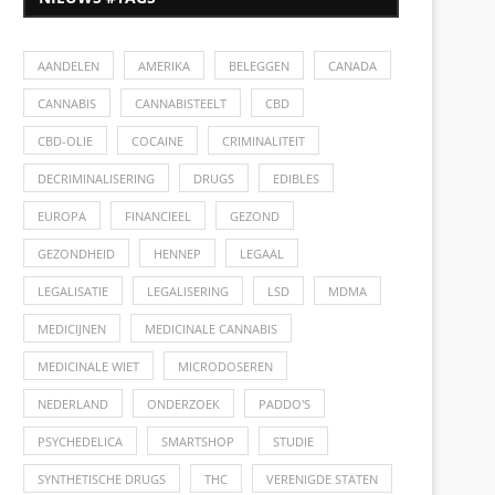
AANDELEN
AMERIKA
BELEGGEN
CANADA
CANNABIS
CANNABISTEELT
CBD
CBD-OLIE
COCAINE
CRIMINALITEIT
DECRIMINALISERING
DRUGS
EDIBLES
EUROPA
FINANCIEEL
GEZOND
GEZONDHEID
HENNEP
LEGAAL
LEGALISATIE
LEGALISERING
LSD
MDMA
MEDICIJNEN
MEDICINALE CANNABIS
MEDICINALE WIET
MICRODOSEREN
NEDERLAND
ONDERZOEK
PADDO'S
PSYCHEDELICA
SMARTSHOP
STUDIE
SYNTHETISCHE DRUGS
THC
VERENIGDE STATEN