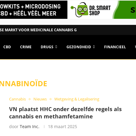
SE MARKT VOOR MEDICINALE CANNABIS GROEIT NAAR €1,15...
CBD
CRIME
DRUGS
GEZONDHEID
FINANCIEEL
NNABINOÏDE
Cannabis
Nieuws
Wetgeving & Legalisering
VN plaatst HHC onder dezelfde regels als
cannabis en methamfetamine
door
Team Inc.
18 maart 2025