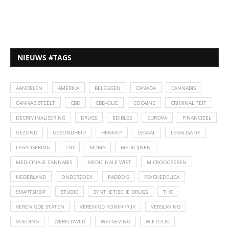
NIEUWS #TAGS
AANDELEN
AMERIKA
BELEGGEN
CANADA
CANNABIS
CANNABISTEELT
CBD
CBD-OLIE
COCAINE
CRIMINALITEIT
DECRIMINALISERING
DRUGS
EDIBLES
EUROPA
FINANCIEEL
GEZOND
GEZONDHEID
HENNEP
LEGAAL
LEGALISATIE
LEGALISERING
LSD
MDMA
MEDICIJNEN
MEDICINALE CANNABIS
MEDICINALE WIET
MICRODOSEREN
NEDERLAND
ONDERZOEK
PADDO'S
PSYCHEDELICA
SMARTSHOP
STUDIE
SYNTHETISCHE DRUGS
THC
VERENIGDE STATEN
VERENIGD KONINKRIJK
VERSLAVING
VOEDING
WERELDWIJD
WETGEVING
WIETOLIE