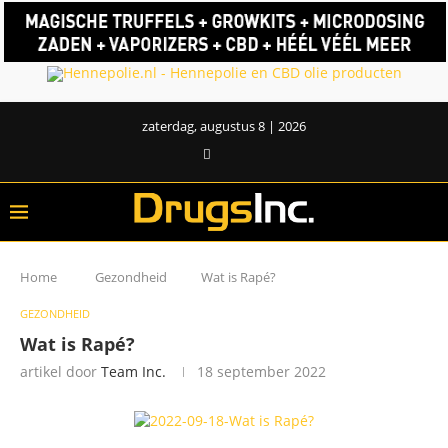
zaterdag, augustus 8 | 2026
Home
Gezondheid
Wat is Rapé?
GEZONDHEID
Wat is Rapé?
artikel door
Team Inc.
18 september 2022