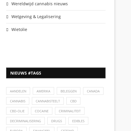
Wereldwijd cannabis nieuws
Wetgeving & Legalisering
Wietolie
NIEUWS #TAGS
AANDELEN
AMERIKA
BELEGGEN
CANADA
CANNABIS
CANNABISTEELT
CBD
CBD-OLIE
COCAINE
CRIMINALITEIT
DECRIMINALISERING
DRUGS
EDIBLES
EUROPA
FINANCIEEL
GEZOND