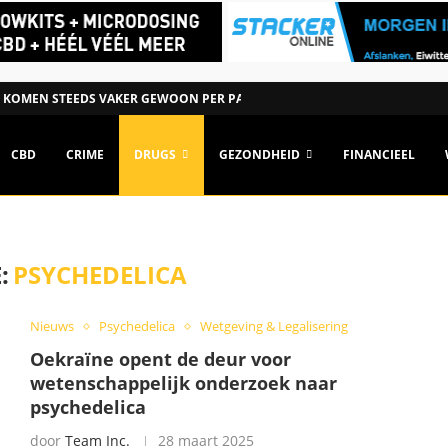
 KOMEN STEEDS VAKER GEWOON PER PAKKET NEDERLAND...
CBD
CRIME
DRUGS
GEZONDHEID
FINANCIEEL
:
PSYCHEDELICA
Nieuws
Psychedelica
Wetgeving & Legalisering
Oekraïne opent de deur voor
wetenschappelijk onderzoek naar
psychedelica
door
Team Inc.
28 maart 2025