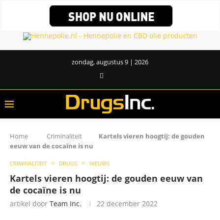
zondag, augustus 9 | 2026
Home
Criminaliteit
Kartels vieren hoogtij: de gouden
eeuw van de cocaïne is nu
CRIMINALITEIT
DRUGS
NIEUWS
Kartels vieren hoogtij: de gouden eeuw van
de cocaïne is nu
artikel door
Team Inc.
22 december 2022