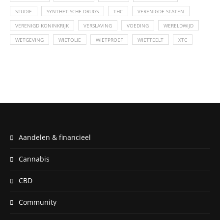
STUDIE
SYNTHETISCHE DRUGS
THC
VERENIGDE STATEN
VERENIGD KONINKRIJK
VERSLAVING
VOEDING
WERELDWIJD
WETGEVING
WIETOLIE
WIETPROEF
WIETTEELT
XTC
Aandelen & financieel
Cannabis
CBD
Community