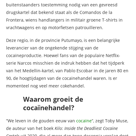
buitenstaanders toestemming nodig van een gevreesd
drugskartel dat bekend staat als de Comandos de la
Frontera, wiens handlangers in militair groene T-shirts in
vrachtwagens en op motorfietsen patrouilleren.
Deze regio, in de provincie Putumayo, is een belangrijke
leverancier van de ongekende stijging van de
cocaïneproductie. Hoewel fans van de populaire Netflix-
serie Narcos misschien de indruk hebben dat het tijdperk
van het Medellin-kartel, van Pablo Escobar in de jaren 80 en
90, de hoogtijdagen van de cocaïnehandel waren. Is er
momenteel nog veel meer cokehandel.
Waarom groeit de
cocaïnehandel?
“We leven in de gouden eeuw van
cocaïne
“, zegt Toby Muse,
de auteur van het boek
Kilo: Inside the Deadliest Cocaine
Cartels
uit 2020, die al meer dan twee decennia verslag doet