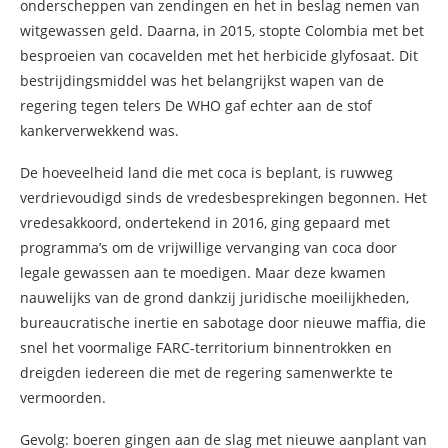
onderscheppen van zendingen en het in beslag nemen van
witgewassen geld. Daarna, in 2015, stopte Colombia met bet
besproeien van cocavelden met het herbicide glyfosaat. Dit
bestrijdingsmiddel was het belangrijkst wapen van de
regering tegen telers De WHO gaf echter aan de stof
kankerverwekkend was.
De hoeveelheid land die met coca is beplant, is ruwweg
verdrievoudigd sinds de vredesbesprekingen begonnen. Het
vredesakkoord, ondertekend in 2016, ging gepaard met
programma’s om de vrijwillige vervanging van coca door
legale gewassen aan te moedigen. Maar deze kwamen
nauwelijks van de grond dankzij juridische moeilijkheden,
bureaucratische inertie en sabotage door nieuwe maffia, die
snel het voormalige FARC-territorium binnentrokken en
dreigden iedereen die met de regering samenwerkte te
vermoorden.
Gevolg: boeren gingen aan de slag met nieuwe aanplant van