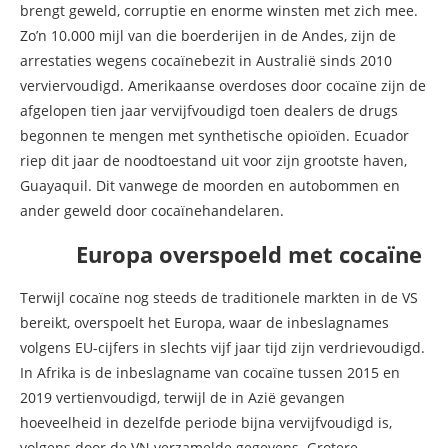
brengt geweld, corruptie en enorme winsten met zich mee.
Zo’n 10.000 mijl van die boerderijen in de Andes, zijn de
arrestaties wegens cocaïnebezit in Australië sinds 2010
verviervoudigd. Amerikaanse overdoses door cocaïne zijn de
afgelopen tien jaar vervijfvoudigd toen dealers de drugs
begonnen te mengen met synthetische opioïden. Ecuador
riep dit jaar de noodtoestand uit voor zijn grootste haven,
Guayaquil. Dit vanwege de moorden en autobommen en
ander geweld door cocaïnehandelaren.
Europa overspoeld met cocaïne
Terwijl cocaïne nog steeds de traditionele markten in de VS
bereikt, overspoelt het Europa, waar de inbeslagnames
volgens EU-cijfers in slechts vijf jaar tijd zijn verdrievoudigd.
In Afrika is de inbeslagname van cocaïne tussen 2015 en
2019 vertienvoudigd, terwijl de in Azië gevangen
hoeveelheid in dezelfde periode bijna vervijfvoudigd is,
volgens door de VN verzamelde gegevens. Grotere