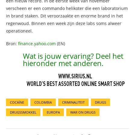
een nieuw record. In de eerste week van november
verscheen er een commando helikoter die een laboratorium
in brand staken. Dit veroorzaakte en enorme brand in het
regenwoud. Binnen een week zijn deze labs soms alweer
operationeel.
Bron:
finance.yahoo.com
(EN)
Wat is jouw ervaring? Deel het
hieronder met anderen.
COCAÏNE
COLOMBIA
CRIMINALITEIT
DRUGS
DRUGSSMOKKEL
EUROPA
WAR ON DRUGS