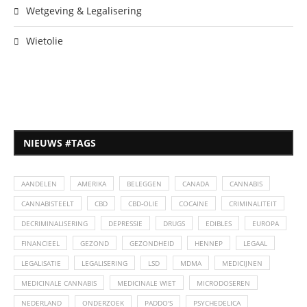
Wetgeving & Legalisering
Wietolie
NIEUWS #TAGS
AANDELEN
AMERIKA
BELEGGEN
CANADA
CANNABIS
CANNABISTEELT
CBD
CBD-OLIE
COCAINE
CRIMINALITEIT
DECRIMINALISERING
DEPRESSIE
DRUGS
EDIBLES
EUROPA
FINANCIEEL
GEZOND
GEZONDHEID
HENNEP
LEGAAL
LEGALISATIE
LEGALISERING
LSD
MDMA
MEDICIJNEN
MEDICINALE CANNABIS
MEDICINALE WIET
MICRODOSEREN
NEDERLAND
ONDERZOEK
PADDO'S
PSYCHEDELICA