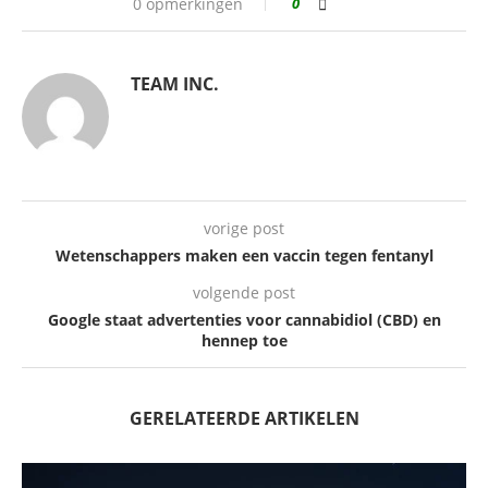
0 opmerkingen
0
TEAM INC.
vorige post
Wetenschappers maken een vaccin tegen fentanyl
volgende post
Google staat​ advertenties voor cannabidiol (CBD) en
hennep toe
GERELATEERDE ARTIKELEN