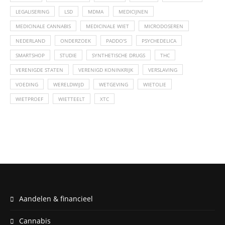
LEGALISERING
LSD
MDMA
MEDICIJNEN
MEDICINALE CANNABIS
MEDICINALE WIET
MICRODOSEREN
NEDERLAND
ONDERZOEK
PADDO'S
PSYCHEDELICA
SMARTSHOP
STUDIE
SYNTHETISCHE DRUGS
THC
VERENIGDE STATEN
VERENIGD KONINKRIJK
VERSLAVING
VOEDING
WERELDWIJD
WETGEVING
WIETOLIE
WIETPROEF
WIETTEELT
XTC
Aandelen & financieel
Cannabis