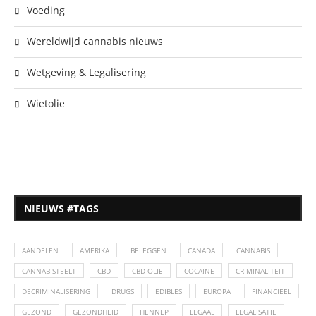
Voeding
Wereldwijd cannabis nieuws
Wetgeving & Legalisering
Wietolie
NIEUWS #TAGS
AANDELEN
AMERIKA
BELEGGEN
CANADA
CANNABIS
CANNABISTEELT
CBD
CBD-OLIE
COCAINE
CRIMINALITEIT
DECRIMINALISERING
DRUGS
EDIBLES
EUROPA
FINANCIEEL
GEZOND
GEZONDHEID
HENNEP
LEGAAL
LEGALISATIE