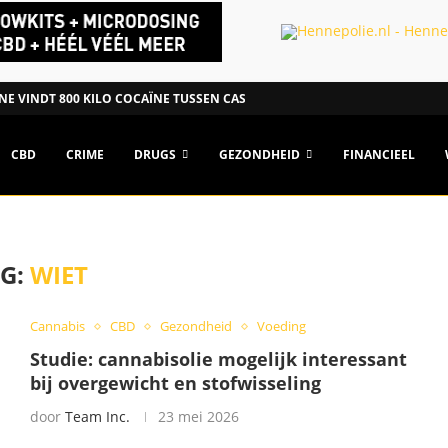
E VINDT 800 KILO COCAÏNE TUSSEN CASSAVEMEEL IN...
CBD
CRIME
DRUGS
GEZONDHEID
FINANCIEEL
G:
WIET
Cannabis
CBD
Gezondheid
Voeding
Studie: cannabisolie mogelijk interessant
bij overgewicht en stofwisseling
door
Team Inc.
23 mei 2026