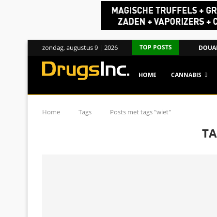
zondag, augustus 9 | 2026
TOP POSTS
DOUAN
HOME
CANNABIS
Home
Tags
Posts met tags "wiet"
TA