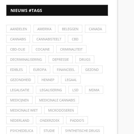
NIEUWS #TAGS
AANDELEN
AMERIKA
BELEGGEN
CANADA
CANNABIS
CANNABISTEELT
CBD
CBD-OLIE
COCAINE
CRIMINALITEIT
DECRIMINALISERING
DEPRESSIE
DRUGS
EDIBLES
EUROPA
FINANCIEEL
GEZOND
GEZONDHEID
HENNEP
LEGAAL
LEGALISATIE
LEGALISERING
LSD
MDMA
MEDICIJNEN
MEDICINALE CANNABIS
MEDICINALE WIET
MICRODOSEREN
NEDERLAND
ONDERZOEK
PADDO'S
PSYCHEDELICA
STUDIE
SYNTHETISCHE DRUGS